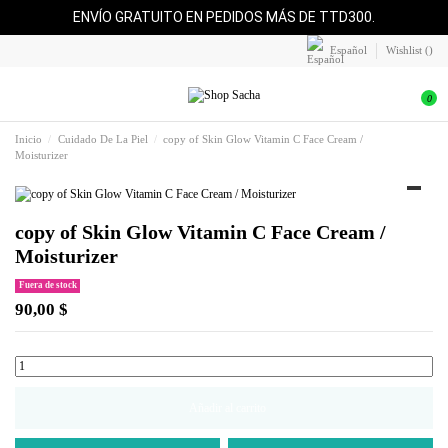
ENVÍO GRATUITO EN PEDIDOS MÁS DE TTD300.
Español
Wishlist (
)
0
Inicio
Cuidado De La Piel
copy of Skin Glow Vitamin C Face Cream /
Moisturizer
copy of Skin Glow Vitamin C Face Cream /
Moisturizer
Fuera de stock
90,00 $
Añadir al carrito