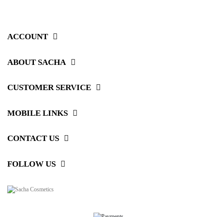
Cleanser
35,00 $
50,00 $
90,00 $
50,00 $
ACCOUNT
ABOUT SACHA
CUSTOMER SERVICE
MOBILE LINKS
CONTACT US
FOLLOW US