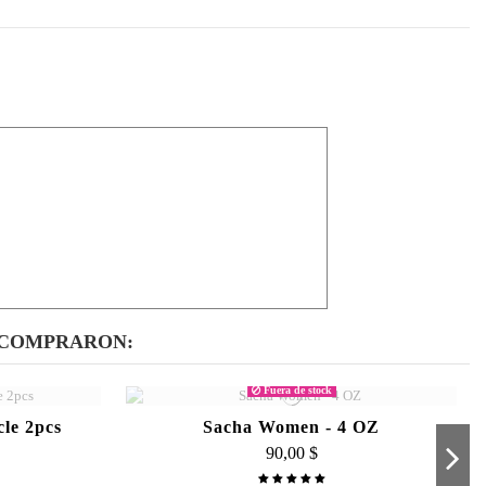
 COMPRARON:
Fuera de stock
cle 2pcs
Sacha Women - 4 OZ
90,00 $