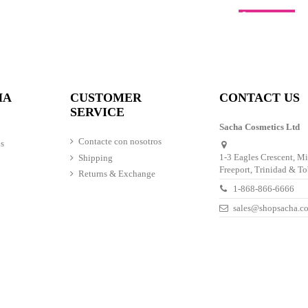
Fuera de stock
brow Enhancer Kit
uad Eye Shadow
Emery Board (2p
40,00 $
65,00 $
20,00 $
HA
CUSTOMER
CONTACT US
SERVICE
Sacha Cosmetics Ltd
Contacte con nosotros
s
1-3 Eagles Crescent, M
Shipping
Freeport, Trinidad & T
Returns & Exchange
1-868-866-6666
sales@shopsacha.c