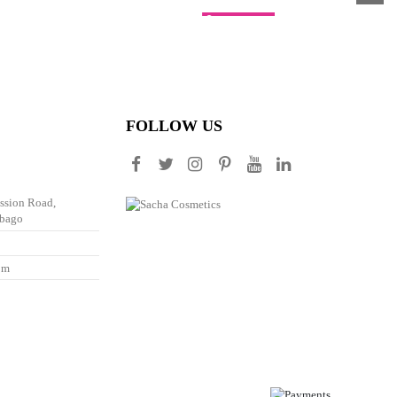
Fuera de stock
c)
Duo Sharpener
25,00 $
FOLLOW US
ission Road,
obago
om