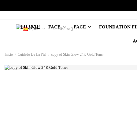
FOUNDATION F
FACE
FACE
Español
Wishlist (
)
A
Inicio
Cuidado De La Piel
copy of Skin Glow 24K Gold Toner