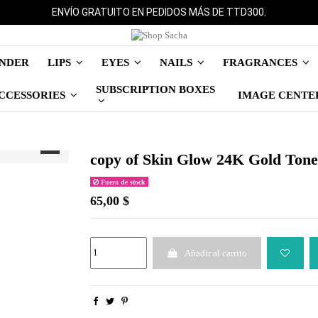
ENVÍO GRATUITO EN PEDIDOS MÁS DE TTD300.
INDER
LIPS
EYES
NAILS
FRAGRANCES
SUBSCRIPTION BOXES
IMAGE CENTE
CCESSORIES
copy of Skin Glow 24K Gold Tone
Fuera de stock
65,00 $
Añadir al carrito