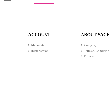
Fuera de stock
Liquid Eyeliner
Eyelash Curler
Eye
Q
25,00 $
45,00 $
ACCOUNT
ABOUT SAC
Mi cuenta
Company
Iniciar sesión
Terms & Condition
Privacy