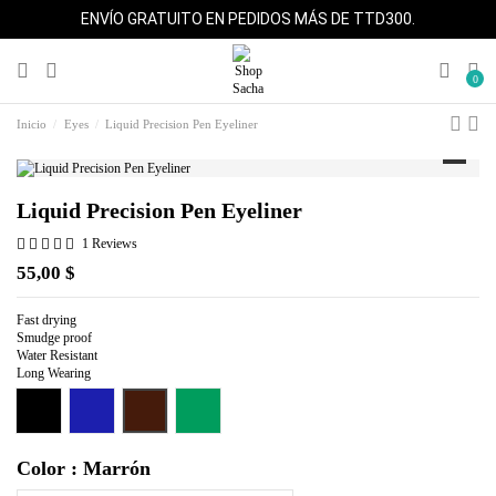
ENVÍO GRATUITO EN PEDIDOS MÁS DE TTD300.
0
Inicio
Eyes
Liquid Precision Pen Eyeliner
Liquid Precision Pen Eyeliner
1 Reviews
55,00 $
Fast drying
Smudge proof
Water Resistant
Long Wearing
Marrón
Negro
Azul
Verde
Color : Marrón