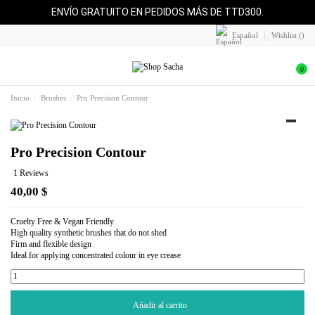
ENVÍO GRATUITO EN PEDIDOS MÁS DE TTD300.
Español
Wishlist (
)
0
Inicio
Brushes
Pro Precision Contour
Pro Precision Contour
1 Reviews
40,00 $
Cruelty Free & Vegan Friendly
High quality synthetic brushes that do not shed
Firm and flexible design
Ideal for applying concentrated colour in eye crease
Añadir al carrito