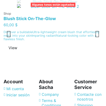
Algunos tonos están agotados
Fa
L
Shop
Blush Stick On-The-Glow
8
60,00 $
Discover a buildableUltra-lightweight cream blush that effortlessly
melts into your skinImparting radiantNatural-looking color with a
flawless finish.
View
Account
About
Customer
Sacha
Service
Mi cuenta
Company
Contacte con
Iniciar sesión
nosotros
Terms &
Conditions
Shipping