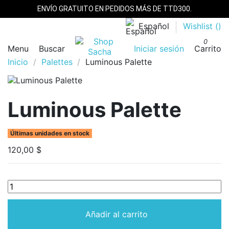
ENVÍO GRATUITO EN PEDIDOS MÁS DE TTD300.
Español
Wishlist (
)
0
Menu
Buscar
Iniciar sesión
Carrito
Inicio
Palettes
Luminous Palette
Luminous Palette
Últimas unidades en stock
120,00 $
Añadir al carrito