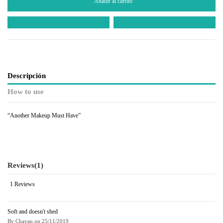
Añadir al carrito
Descripción
How to use
“Another Makeup Must Have”
Reviews
(1)
1 Reviews
Soft and doesn't shed
By
Chayan
on
25/11/2019