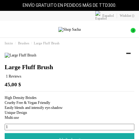
ENVÍO GRATUITO EN PEDIDOS MÁS DE TTD300.
Español
Wishlist (
)
0
Inicio
Brushes
Large Fluff Brush
Large Fluff Brush
1 Reviews
45,00 $
High Density Bristles
Cruelty Free & Vegan Friendly
Easily blends and intensify eye-shadow
Unique Design
Multi-use